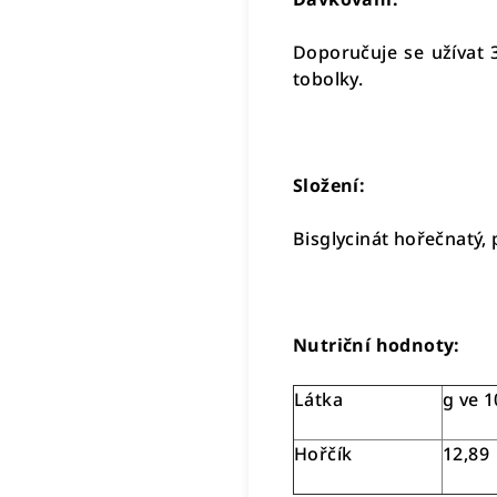
Doporučuje se užívat 
tobolky.
Složení:
Bisglycinát hořečnatý, 
Nutriční hodnoty:
Látka
g ve 1
Hořčík
12,89