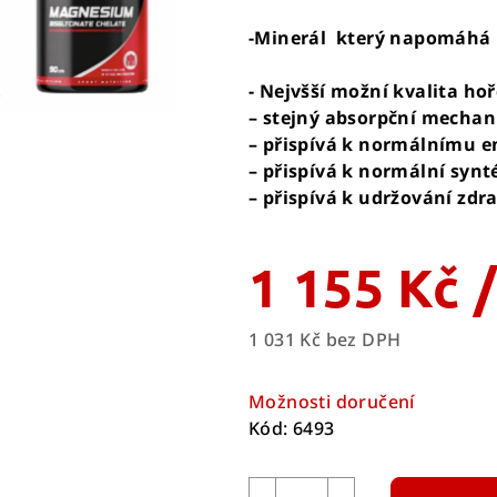
-Minerál který napomáhá p
- Nejvšší možní kvalita ho
– stejný absorpční mecha
– přispívá k normálnímu 
– přispívá k normální synt
– přispívá k udržování zdr
1 155 Kč
1 031 Kč bez DPH
Měrná
cena:
Možnosti doručení
Kód:
6493