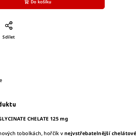
Do košíku
Sdílet
e
oduktu
GLYCINATE CHELATE 125 mg
inových tobolkách, hořčík v
nejvstřebatelnější chelátov