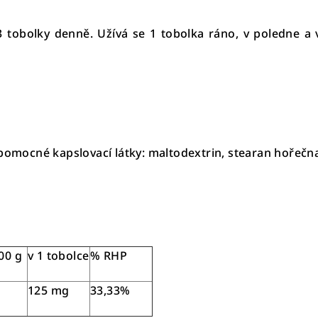
3 tobolky denně. Užívá se 1 tobolka ráno, v poledne a
pomocné kapslovací látky: maltodextrin, stearan hořečnat
00 g
v 1 tobolce
% RHP
125 mg
33,33%