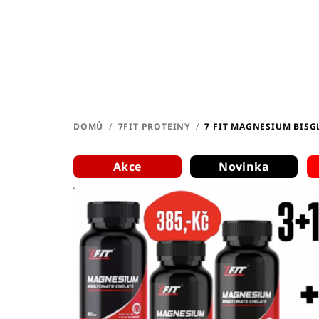
Přejít
na
obsah
DOMŮ
/
7FIT PROTEINY
/
7 FIT MAGNESIUM BISG
Akce
Novinka