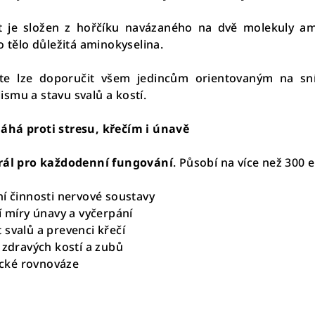
 je složen z hořčíku navázaného na dvě molekuly ami
ro tělo důležitá aminokyselina.
te lze doporučit všem jedincům orientovaným na sní
smu a stavu svalů a kostí.
há proti stresu, křečím i únavě
rál pro každodenní fungování
. Působí na více než 300 
ní činnosti nervové soustavy
í míry únavy a vyčerpání
 svalů a prevenci křečí
 zdravých kostí a zubů
cké rovnováze