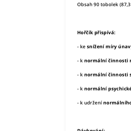
Obsah 90 tobolek (87,3
Hořčík přispívá:
- ke
snížení míry únav
- k
normální činnosti 
- k
normální činnosti 
- k
normální psychické
- k udržení
normálního
Dávkování: