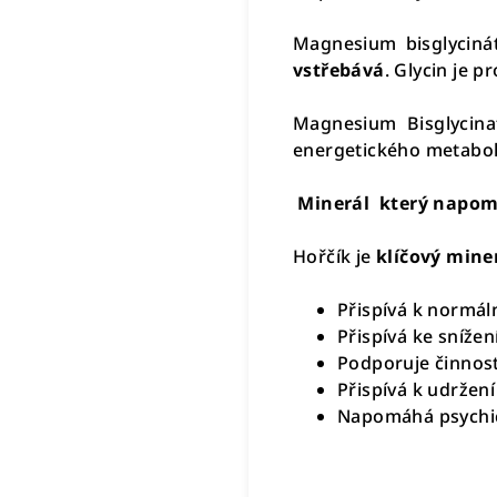
Magnesium bisglycinát
vstřebává
. Glycin je p
Magnesium Bisglycina
energetického metaboli
Minerál který napomá
Hořčík je
klíčový mine
Přispívá k normál
Přispívá ke snížen
Podporuje činnost
Přispívá k udržení
Napomáhá psychi