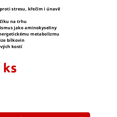
roti stresu, křečím i únavě
řčíku na trhu
nismus jako aminokyseliny
energetickému metabolizmu
éze bílkovin
avých kostí
/ ks