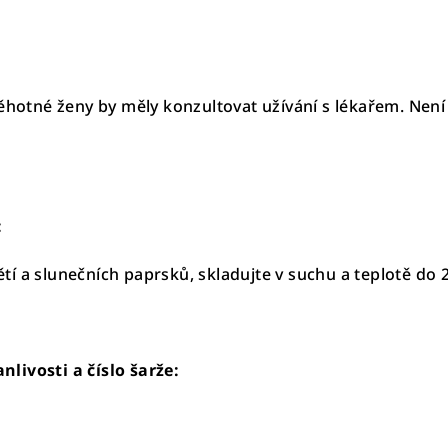
těhotné ženy by měly konzultovat užívání s lékařem. Není
:
í a slunečních paprsků, skladujte v suchu a teplotě do 
livosti a číslo šarže: