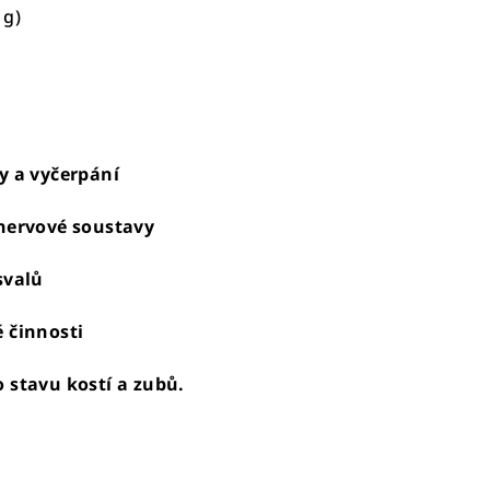
 g)
y a vyčerpání
nervové soustavy
svalů
 činnosti
 stavu kostí a zubů.