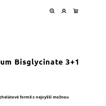
Hledat
Přihlášení
Nákupní
košík
ium Bisglycinate 3+1
chelátové formě s nejvyšší možnou