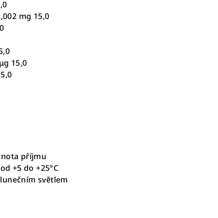
,0
2,002 mg 15,0
,0
5,0
 μg 15,0
15,0
dnota příjmu
h od +5 do +25°C
lunečním světlem