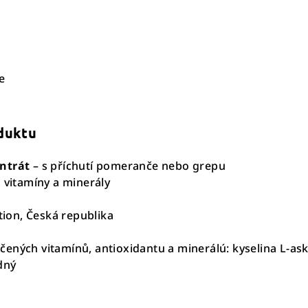
e
oduktu
ntrát
– s příchutí pomeranče nebo grepu
s vitamíny a minerály
ition, Česká republika
ených vitamínů, antioxidantu a minerálú: kyselina L-ask
dný