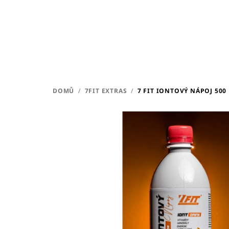
Přejít
na
obsah
DOMŮ
/
7FIT EXTRAS
/
7 FIT IONTOVÝ NÁPOJ 50