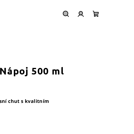
Hledat
Přihlášení
Nákupní
košík
 Nápoj 500 ml
ní chut s kvalitním