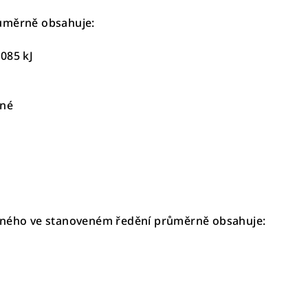
ůměrně obsahuje:
085 kJ
ené
eného ve stanoveném ředění průměrně obsahuje: