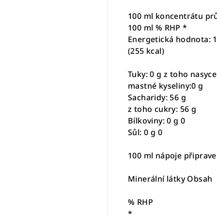
100 ml koncentrátu pr
100 ml % RHP *
Energetická hodnota: 1
(255 kcal)
Tuky: 0 g z toho nasyc
mastné kyseliny:0 g
Sacharidy: 56 g
z toho cukry: 56 g
Bílkoviny: 0 g 0
Sůl: 0 g 0
100 ml nápoje připrav
Minerální látky Obsah
% RHP
*