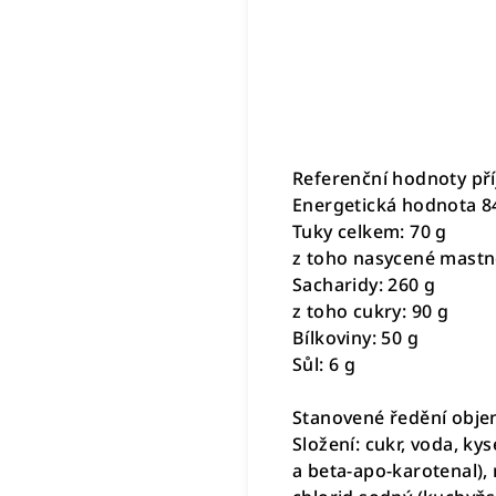
Referenční hodnoty př
Energetická hodnota 84
Tuky celkem: 70 g
z toho nasycené mastné
Sacharidy: 260 g
z toho cukry: 90 g
Bílkoviny: 50 g
Sůl: 6 g
Stanovené ředění objemo
Složení: cukr, voda, ky
a beta-apo-karotenal),