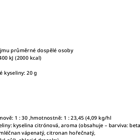
íjmu průměrné dospělé osoby
00 kJ (2000 kcal)
 kyseliny: 20 g
vě: 1 : 30 ,hmotnostně: 1 : 23,45 (4,09 kg/hl
seliny: kyselina citrónová, aroma (obsahuje – barviva: bet
 mléčnan vápenatý, citronan hořečnatý,