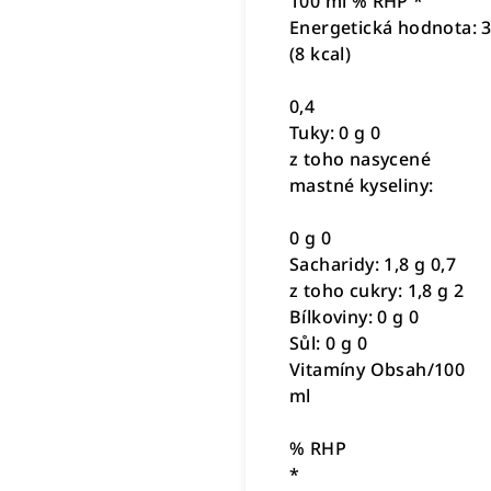
100 ml % RHP *
Energetická hodnota: 3
(8 kcal)
0,4
Tuky: 0 g 0
z toho nasycené
mastné kyseliny:
0 g 0
Sacharidy: 1,8 g 0,7
z toho cukry: 1,8 g 2
Bílkoviny: 0 g 0
Sůl: 0 g 0
Vitamíny Obsah/100
ml
% RHP
*