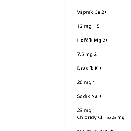
Vápník Ca 2+
12 mg 1,5
Hořčík Mg 2+
7,5 mg 2
Draslík K +
20 mg 1
Sodík Na +
23 mg
Chloridy Cl - 53,5 mg