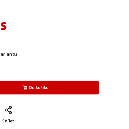
ks
variantu
Do košíku
Sdílet