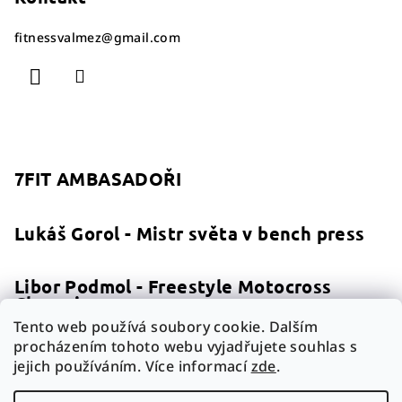
fitnessvalmez
@
gmail.com
7FIT AMBASADOŘI
Lukáš Gorol - Mistr světa v bench press
Libor Podmol - Freestyle Motocross
Champion
Tento web používá soubory cookie. Dalším
procházením tohoto webu vyjadřujete souhlas s
Jiří Smilek a Daniel Švéda - mistři světa
jejich používáním. Více informací
zde
.
na divoké vodě