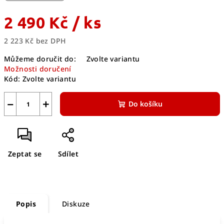
2 490 Kč
/ ks
2 223 Kč bez DPH
Měrná
Můžeme doručit do:
Zvolte variantu
cena:
Možnosti doručení
Kód:
Zvolte variantu
−
+
Do košíku
Zeptat se
Sdílet
Popis
Diskuze