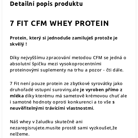
Detailní popis produktu
7
FIT CFM WHEY PROTEIN
Protein, který si jednoduše zamiluješ protože je
skvělý !
Díky nejvyššímu zpracování metodou CFM se jedná o
absolutní špičku mezi vysokoprocentními
proteinovými suplementy na trhu a pozor - čti dále.
7 Fit není pouze protein ze zbytkové syrovátky jako
druhořadé vstupní suroviny,ale
je vyroben přímo z
mléka
díky kterému má sametově krémovou chuť ale
i samotné hodnoty oproti konkurenci a to vše
s
neuvěřitelnými trávícími vlastnostmi
.
Náš whey v žaludku skutečně ani
nezaregisrujete.musíte prostě sami vyzkoušet,že
nelžeme.