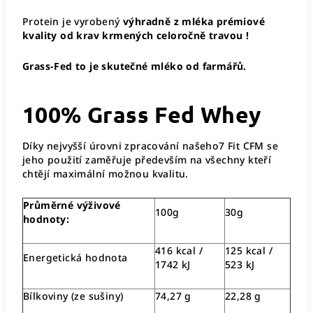
P
rotein je vyrobený
výhradně z mléka prémiové
kvality od krav krmených celoročně travou !
Grass-Fed to je skutečné mléko od farmářů.
100% Grass Fed Whey
Díky nejvyšší úrovni zpracování našeho7 Fit CFM se
jeho použití zaměřuje především na všechny kteří
chtějí maximální možnou kvalitu.
Průměrné výživové
100g
30g
hodnoty:
416 kcal /
125 kcal /
Energetická hodnota
1742 kJ
523 kJ
Bílkoviny (ze sušiny)
74,27 g
22,28 g