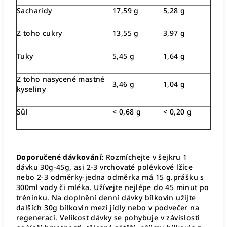
Sacharidy
17,59 g
5,28 g
Z toho cukry
13,55 g
3,97 g
Tuky
5,45 g
1,64 g
Z toho nasycené mastné
3,46 g
1,04 g
kyseliny
Sůl
< 0,68 g
< 0,20 g
Doporučené dávkování:
Rozmíchejte v šejkru 1
dávku 30g-45g, asi 2-3 vrchovaté polévkové lžíce
nebo 2-3 odměrky-jedna odměrka má 15 g.prášku s
300ml vody či mléka. Užívejte nejlépe do
45 minut po
tréninku. Na doplnění denní dávky bílkovin užijte
dalších 30g bílkovin mezi jídly nebo v podvečer na
regeneraci. Velikost dávky se pohybuje v závislosti