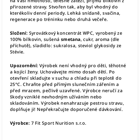
na Vaší hmotnosti, tělesné zátěži, příjmu bílkovin z
přirozené stravy. Stvořen tak, aby byl vhodný do
kterékoliv denní periody. Lehká snídaně, svačina,
regenerace po tréninku nebo druhá večeře.
Složení:
Syrovátkový koncentrát WPC, vyrobený ze
100% bílkovin, sušená
smetana
, cukr, aroma (dle
příchutě), sladidlo: sukralosa, steviol glykosidy ze
Stévie.
Upozornění:
Výrobek není vhodný pro děti, těhotné
a kojící ženy. Uchovávejte mimo dosah dětí. Po
otevření skladujte v suchu a chladu při teplotě do
25°C. Chraňte před přímým slunečním zářením a
před mrazem, pečlivě uzavřené. Výrobce neručí za
škody vzniklé nevhodným užíváním nebo
skladováním. Výrobek nenahrazuje pestrou stravu,
doplňuje ji! Nepřekračujte doporučené dávkování.
Výrobce:
7 Fit Sport Nurition
s.r.o.