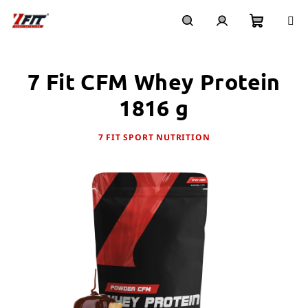
Přejít
na
obsah
Nákupn
Hledat
Přihlášení
7 Fit CFM Whey Protein
košík
1816 g
7 FIT SPORT NUTRITION