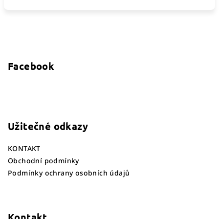
Z
á
p
Facebook
a
t
í
Užitečné odkazy
KONTAKT
Obchodní podmínky
Podmínky ochrany osobních údajů
Kontakt